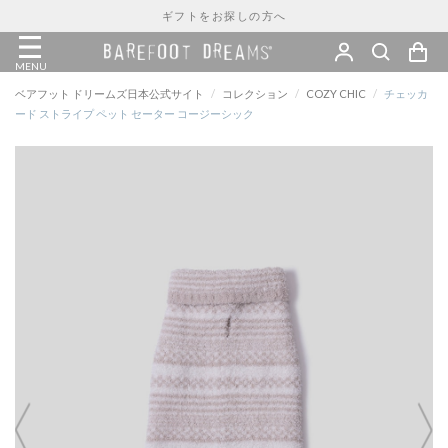
ギフトをお探しの方へ
MENU
ベアフット ドリームズ日本公式サイト
/
コレクション
/
COZY CHIC
/
チェッカ
ード ストライプ ペット セーター コージーシック