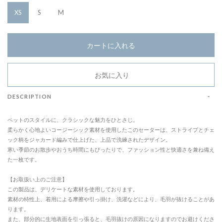
XS
S
M
カートに入れる
お気に入り
DESCRIPTION
ペットのスタイルに、クラシックな魅力をひとさじ。
柔らかく心地よいコージーシック素材を使用したこのセーターは、ストライプとチェ
ック柄をジャカード編みで仕上げた、上品で洗練されたデザイン。
寒い季節のお散歩やおうち時間にもぴったりで、ファッション性と快適さを兼ね備え
た一枚です。
【お取扱い上のご注意】
この製品は、デリケートな素材を使用しております。
素材の特性上、着用による摩擦や引っ掛け、洗濯などにより、毛羽が抜けることがあ
ります。
また、部分的に生地表面を引っ張ると、毛羽抜けの原因になりますのでお避けくださ