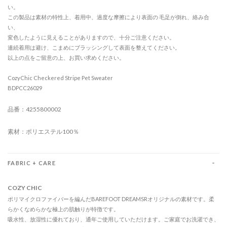
い。
この製品は素材の特性上、着用中、過度な摩擦により表面の 毛足が倒れ、絡み合
い、
変色したように見えることがありますので、十分ご注意ください。
連続着用は避け、こまめにブラッシングして表面を整えてください。
以上の点をご留意の上、お買い求めください。
CozyChic Checkered Stripe Pet Sweater
BDPCC26029
品番：4255800002
素材：ポリエステル100％
FABRIC + CARE
COZY CHIC
ポリマイクロファイバーを編んだBAREFOOT DREAMSRオリジナルの素材です。柔
らかくなめらかな極上の肌触りが特徴です。
吸水性、放湿性に優れており、通年ご使用していただけます。ご家庭でお洗濯でき、