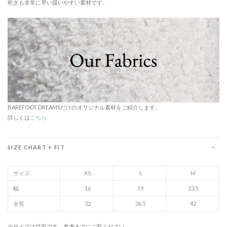
乾きも非常に早い扱いやすい素材です。
BAREFOOT DREAMSだけのオリジナル素材をご紹介します。
詳しくは
こちら
SIZE CHART + FIT
サイズ
XS
S
M
幅
16
19
23.5
全長
32
36.5
42
※サイズは目安です。参考までにご覧ください。