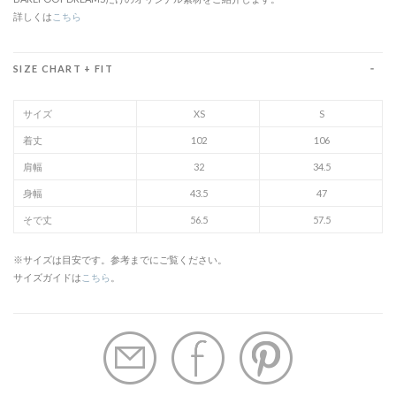
詳しくは
こちら
SIZE CHART + FIT
サイズ
XS
S
着丈
102
106
肩幅
32
34.5
身幅
43.5
47
そで丈
56.5
57.5
※サイズは目安です。参考までにご覧ください。
サイズガイドは
こちら
。