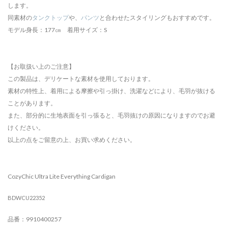
します。
同素材の
タンクトップ
や、
パンツ
と合わせたスタイリングもおすすめです。
モデル身長：177㎝ 着用サイズ：S
【お取扱い上のご注意】
この製品は、デリケートな素材を使用しております。
素材の特性上、着用による摩擦や引っ掛け、洗濯などにより、毛羽が抜ける
ことがあります。
また、部分的に生地表面を引っ張ると、毛羽抜けの原因になりますのでお避
けください。
以上の点をご留意の上、お買い求めください。
CozyChic Ultra Lite Everything Cardigan
BDWCU22352
品番：9910400257