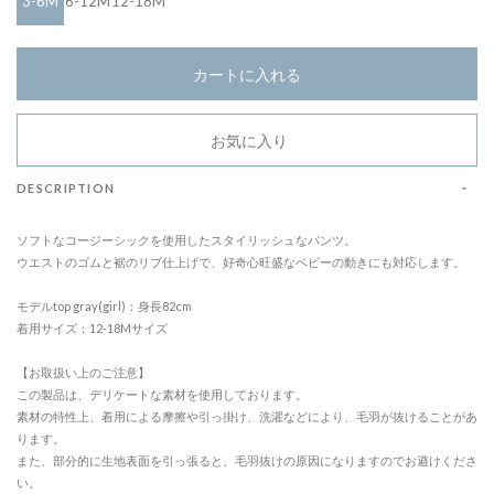
3-6M
6-12M
12-18M
カートに入れる
お気に入り
DESCRIPTION
ソフトなコージーシックを使用したスタイリッシュなパンツ。
ウエストのゴムと裾のリブ仕上げで、好奇心旺盛なベビーの動きにも対応します。
モデルtop gray(girl)：身長82cm
着用サイズ：12-18Mサイズ
【お取扱い上のご注意】
この製品は、デリケートな素材を使用しております。
素材の特性上、着用による摩擦や引っ掛け、洗濯などにより、毛羽が抜けることがあ
ります。
また、部分的に生地表面を引っ張ると、毛羽抜けの原因になりますのでお避けくださ
い。