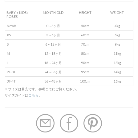
BABY + KIDS /
MONTH OLD
HEIGHT
WEIGHT
ROBES
NewB
0～3ヶ月
50cm
4kg
XS
3～6ヶ月
60cm
6kg
S
6～12ヶ月
70cm
9kg
M
12～18ヶ月
80cm
11kg
L
18～24ヶ月
90cm
13kg
2T-3T
24～36ヶ月
95cm
14kg
3T-4T
36～48ヶ月
100cm
16kg
※サイズは目安です。参考までにご覧ください。
サイズガイドは
こちら
。