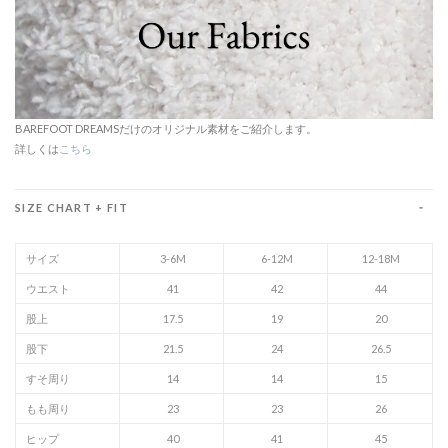
BAREFOOT DREAMSだけのオリジナル素材をご紹介します。
詳しくは
こちら
SIZE CHART + FIT
サイズ
3-6M
6-12M
12-18M
ウエスト
41
42
44
股上
17.5
19
20
股下
21.5
24
26.5
すそ周り
14
14
15
もも周り
23
23
26
ヒップ
40
41
45