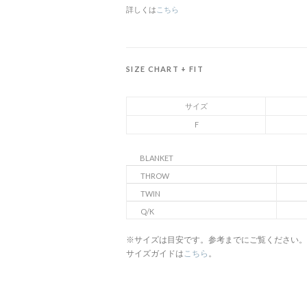
詳しくは
こちら
SIZE CHART + FIT
サイズ
F
BLANKET
THROW
TWIN
Q/K
※サイズは目安です。参考までにご覧ください。
サイズガイドは
こちら
。