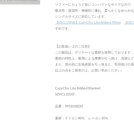
ソファーにちょうど良いコンパクトなサイズなので、
吸水性・放湿性・伸縮性に優れ、柔らかくなめらかな
シングルサイズに対応しています。
【EXCLUSIVE】CozyChic Lite Ribbed Pillow
、
【EXCLU
すめです。
【お取扱い上のご注意】
この製品は、デリケートな素材を使用しております。
素材の特性上、着用による摩擦や引っ掛け、洗濯など
また、部分的に生地表面を引っ張ると、毛羽抜けの原
以上の点をご留意の上、お買い求めください。
CozyChic Lite Ribbed Blanket
SZHCL22107
品番：9953100233
素材：ナイロン80％ レーヨン20％