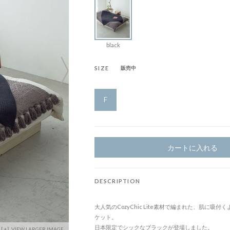
black
SIZE
販売中
F
カートに入れる
DESCRIPTION
大人気のCozyChic Lite素材で編まれた、肌に吸付
ケット。
日本限定でシックなブラックが登場しました。
VIEW LARGER IMAGE