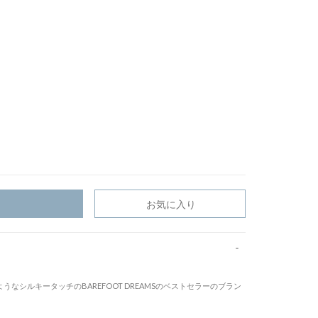
お気に入り
くようなシルキータッチのBAREFOOT DREAMSのベストセラーのブラン