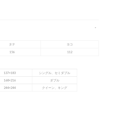
タテ
ヨコ
156
112
137×183
シングル、セミダブル
168×216
ダブル
244×244
クイーン、キング