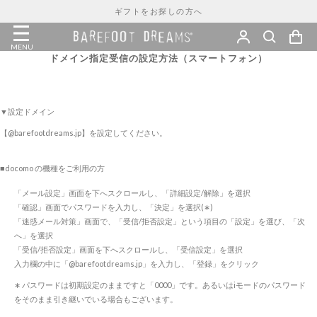
ギフトをお探しの方へ
MENU
ドメイン指定受信の設定方法（スマートフォン）
▼設定ドメイン
【@barefootdreams.jp】を設定してください。
■docomo の機種をご利用の方
「メール設定」画面を下へスクロールし、「詳細設定/解除」を選択
「確認」画面でパスワードを入力し、「決定」を選択(∗)
「迷惑メール対策」画面で、「受信/拒否設定」という項目の「設定」を選び、「次
へ」を選択
「受信/拒否設定」画面を下へスクロールし、「受信設定」を選択
入力欄の中に「@barefootdreams.jp」を入力し、「登録」をクリック
∗ パスワードは初期設定のままですと「0000」です。あるいはiモードのパスワード
をそのまま引き継いでいる場合もございます。