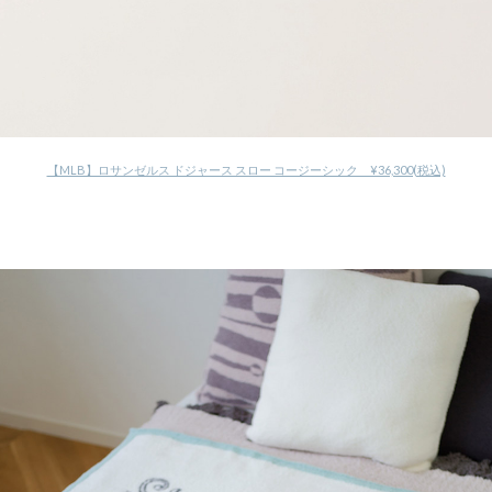
【MLB】ロサンゼルス ドジャース スロー コージーシック ¥36,300(税込)