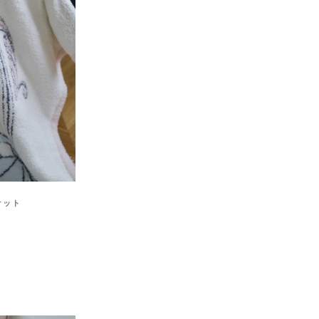
ケット
ク
)