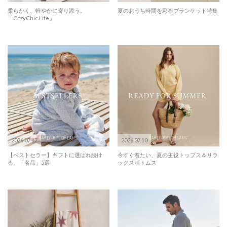
柔らかく、軽やかに寄り添う。
夏のおうち時間を彩るブランケット特集
「CozyChic Lite」
2026.07.17
2026.07.10
【ベストセラー】ギフトに選ばれ続け
今すぐ着たい、夏の主役トップス＆リラ
る、「名品」5選
ックスボトムス