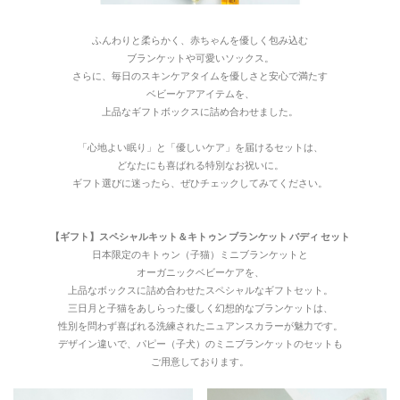
ふんわりと柔らかく、赤ちゃんを優しく包み込む
ブランケットや可愛いソックス。
さらに、毎日のスキンケアタイムを優しさと安心で満たす
ベビーケアアイテムを、
上品なギフトボックスに詰め合わせました。
「心地よい眠り」と「優しいケア」を届けるセットは、
どなたにも喜ばれる特別なお祝いに。
ギフト選びに迷ったら、ぜひチェックしてみてください。
【ギフト】スペシャルキット＆キトゥン ブランケット バディ セット
日本限定のキトゥン（子猫）ミニブランケットと
オーガニックベビーケアを、
上品なボックスに詰め合わせたスペシャルなギフトセット。
三日月と子猫をあしらった優しく幻想的なブランケットは、
性別を問わず喜ばれる洗練されたニュアンスカラーが魅力です。
デザイン違いで、パピー（子犬）のミニブランケットのセットも
ご用意しております。