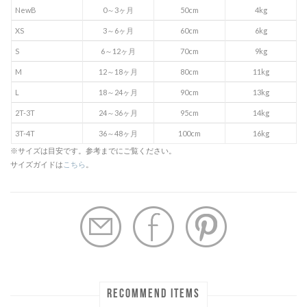
NewB
0～3ヶ月
50cm
4kg
XS
3～6ヶ月
60cm
6kg
S
6～12ヶ月
70cm
9kg
M
12～18ヶ月
80cm
11kg
L
18～24ヶ月
90cm
13kg
2T-3T
24～36ヶ月
95cm
14kg
3T-4T
36～48ヶ月
100cm
16kg
※サイズは目安です。参考までにご覧ください。
サイズガイドは
こちら
。
RECOMMEND ITEMS