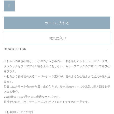
F
カートに入れる
お気に入り
DESCRIPTION
ふわふわの履き心地と、山小屋のような冬のムードを楽しめるトドラー用ソックス。
クラシックなフェアアイル柄を上部にあしらい、カラーブロックのデザインで遊び心
をプラス。
やわらかく伸縮性のあるコージーシック素材が、雲のような心地よさで足元を包み込
みます。
足裏にはカラーを合わせた滑り止め付きで、歩き始めのキッズや元気に動き回るお子
さまも安心。
2歳前後までのお子さまに最適なサイズです。
日常使いにも、ホリデーシーズンのギフトにもおすすめの一足です。
【お取扱い上のご注意】