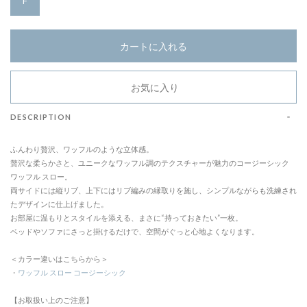
F
カートに入れる
お気に入り
DESCRIPTION
ふんわり贅沢、ワッフルのような立体感。
贅沢な柔らかさと、ユニークなワッフル調のテクスチャーが魅力のコージーシック
ワッフル スロー。
両サイドには縦リブ、上下にはリブ編みの縁取りを施し、シンプルながらも洗練され
たデザインに仕上げました。
お部屋に温もりとスタイルを添える、まさに“持っておきたい”一枚。
ベッドやソファにさっと掛けるだけで、空間がぐっと心地よくなります。
＜カラー違いはこちらから＞
・
ワッフル スロー コージーシック
【お取扱い上のご注意】