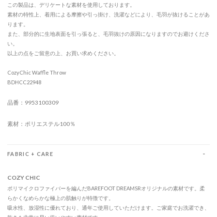
この製品は、デリケートな素材を使用しております。
素材の特性上、着用による摩擦や引っ掛け、洗濯などにより、毛羽が抜けることがあ
ります。
また、部分的に生地表面を引っ張ると、毛羽抜けの原因になりますのでお避けくださ
い。
以上の点をご留意の上、お買い求めください。
CozyChic Waffle Throw
BDHCC22948
品番：9953100309
素材：ポリエステル100％
FABRIC + CARE
COZY CHIC
ポリマイクロファイバーを編んだBAREFOOT DREAMSRオリジナルの素材です。柔
らかくなめらかな極上の肌触りが特徴です。
吸水性、放湿性に優れており、通年ご使用していただけます。ご家庭でお洗濯でき、