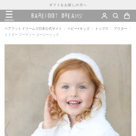
ギフトをお探しの方へ
MENU
ベアフット ドリームズ日本公式サイト
/
ベビー+キッズ
/
トップス
/
アウター
/
トドラー フーディー コージーシック