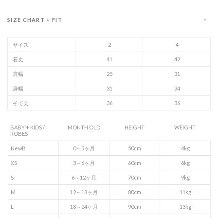
SIZE CHART + FIT
サイズ
2
4
着丈
41
42
肩幅
25
31
身幅
31
34
そで丈
36
36
BABY + KIDS /
MONTH OLD
HEIGHT
WEIGHT
ROBES
NewB
0～3ヶ月
50cm
4kg
XS
3～6ヶ月
60cm
6kg
S
6～12ヶ月
70cm
9kg
M
12～18ヶ月
80cm
11kg
L
18～24ヶ月
90cm
13kg