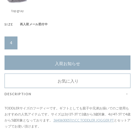
top gray
SIZE
再入荷メール受付中
4
入荷お知らせ
お気に入り
DESCRIPTION
TODDLERサイズのフーディーです。ギフトとしても親子や兄弟お揃いでのご使用も
おすすめの人気アイテムです。サイズは2が2T-3Tで2歳から3歳対象、4が4T-5Tで4歳
から5歳対象となっております。
3640600057のCC TODDLER JOGGER PT
とセットア
ップでお使い頂けます。