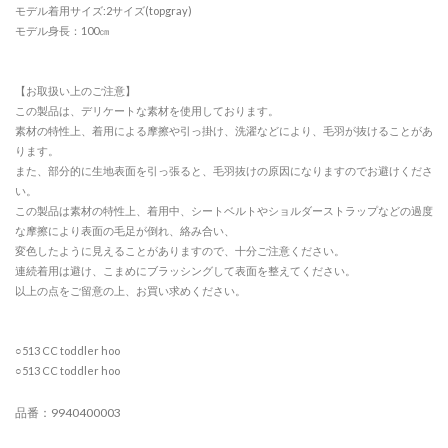
モデル着用サイズ:2サイズ(topgray)
モデル身長：100㎝
【お取扱い上のご注意】
この製品は、デリケートな素材を使用しております。
素材の特性上、着用による摩擦や引っ掛け、洗濯などにより、毛羽が抜けることがあ
ります。
また、部分的に生地表面を引っ張ると、毛羽抜けの原因になりますのでお避けくださ
い。
この製品は素材の特性上、着用中、シートベルトやショルダーストラップなどの過度
な摩擦により表面の毛足が倒れ、絡み合い、
変色したように見えることがありますので、十分ご注意ください。
連続着用は避け、こまめにブラッシングして表面を整えてください。
以上の点をご留意の上、お買い求めください。
○513 CC toddler hoo
○513 CC toddler hoo
品番：9940400003