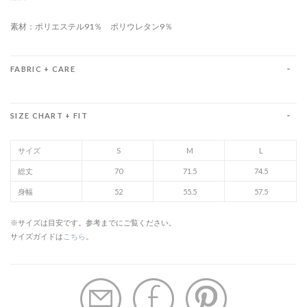
素材：ポリエステル91％ ポリウレタン9％
FABRIC + CARE
SIZE CHART + FIT
サイズ
S
M
L
総丈
70
71.5
74.5
身幅
52
55.5
57.5
※サイズは目安です。参考までにご覧ください。
サイズガイドは
こちら
。