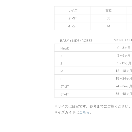
サイズ
着丈
2T-3T
38
4T-5T
44
MONTH OL
BABY + KIDS / ROBES
0～3ヶ月
NewB
3～6ヶ月
XS
6～12ヶ月
S
12～18ヶ
M
18～24ヶ
L
24～36ヶ
2T-3T
36～48ヶ
3T-4T
※サイズは目安です。参考までにご覧ください。
サイズガイドは
こちら
。