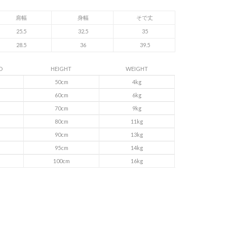
肩幅
身幅
そで丈
25.5
32.5
35
28.5
36
39.5
D
HEIGHT
WEIGHT
50cm
4kg
60cm
6kg
70cm
9kg
月
80cm
11kg
月
90cm
13kg
月
95cm
14kg
月
100cm
16kg