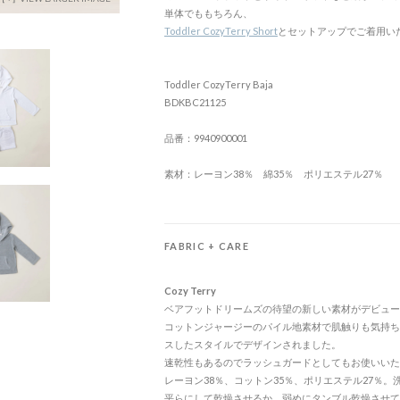
単体でももちろん、
Toddler CozyTerry Short
とセットアップでご着用い
Toddler CozyTerry Baja
BDKBC21125
品番：9940900001
素材：レーヨン38％ 綿35％ ポリエステル27％
FABRIC + CARE
Cozy Terry
ベアフットドリームズの待望の新しい素材がデビュー
コットンジャージーのパイル地素材で肌触りも気持ち
スしたスタイルでデザインされました。
速乾性もあるのでラッシュガードとしてもお使いいた
レーヨン38％、コットン35％、ポリエステル27％
平らにして乾燥させるか、弱めにタンブル乾燥させて