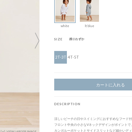
white
lt blue
SIZE
残りわずか
2T-3T
4T-5T
カートに入れる
DESCRIPTION
涼しいビーチの日やスイミングにおすすめなフード付
フロント中央の小さなVネックデザインがポイントで
カンガルーポケットとサイドスリットなど細かいディ
VIEW LARGER IMAGE