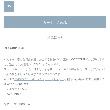
XS
S
カートに入れる
お気に入り
DESCRIPTION
やわらかく幸せな気分を感じさせてくれるパイル素材「COZY TERRY」は海や川で
の水遊びにも大活躍の「BEACH」ラインです。
ラッシュガードのように日よけにもなり、シンプルで洗練されたカラーとデザインが
大人の夏をより過ごしやすくするアイテムです。
キッズの
3540300123Toddler Cozy Terry Romper
とお揃いもお勧めです。着用サイ
ズ white:XS indigo:S
モデル身長：177㎝
BDWBC21021
品番：9950300004