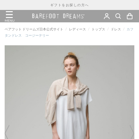
ギフトをお探しの方へ
MENU
ベアフット ドリームズ日本公式サイト
/
レディース
/
トップス
/
ドレス
/
カフ
タンドレス コージーテリー