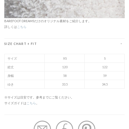
BAREFOOT DREAMSだけのオリジナル素材をご紹介します。
詳しくは
こちら
SIZE CHART + FIT
サイズ
XS
S
総丈
120
122
身幅
58
59
ゆき
33.5
34.5
※サイズは目安です。参考までにご覧ください。
サイズガイドは
こちら
。