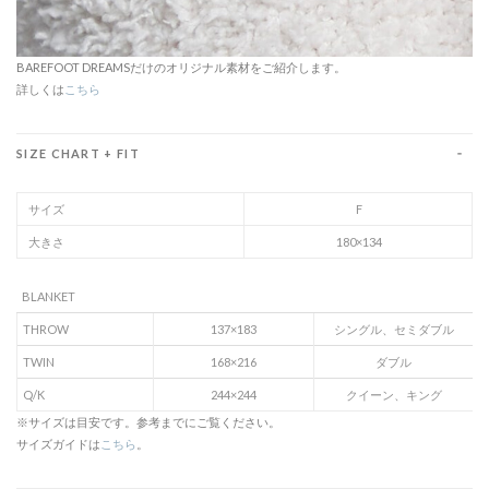
BAREFOOT DREAMSだけのオリジナル素材をご紹介します。
詳しくは
こちら
SIZE CHART + FIT
サイズ
F
大きさ
180×134
BLANKET
THROW
137×183
シングル、セミダブル
TWIN
168×216
ダブル
Q/K
244×244
クイーン、キング
※サイズは目安です。参考までにご覧ください。
サイズガイドは
こちら
。