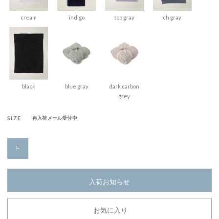
cream
indigo
top gray
ch gray
black
blue gray
dark carbon
grey
SIZE
再入荷メール受付中
F
入荷お知らせ
お気に入り