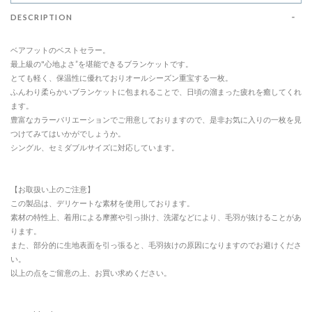
DESCRIPTION
ベアフットのベストセラー。
最上級の"心地よさ”を堪能できるブランケットです。
とても軽く、保温性に優れておりオールシーズン重宝する一枚。
ふんわり柔らかいブランケットに包まれることで、日頃の溜まった疲れを癒してくれ
ます。
豊富なカラーバリエーションでご用意しておりますので、是非お気に入りの一枚を見
つけてみてはいかがでしょうか。
シングル、セミダブルサイズに対応しています。
【お取扱い上のご注意】
この製品は、デリケートな素材を使用しております。
素材の特性上、着用による摩擦や引っ掛け、洗濯などにより、毛羽が抜けることがあ
ります。
また、部分的に生地表面を引っ張ると、毛羽抜けの原因になりますのでお避けくださ
い。
以上の点をご留意の上、お買い求めください。