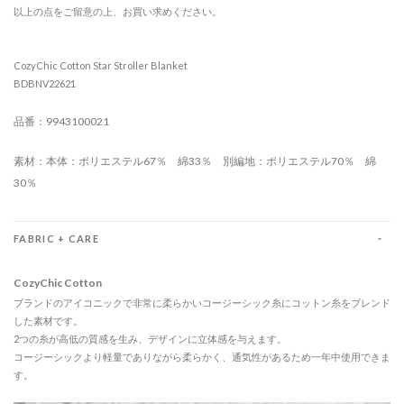
以上の点をご留意の上、お買い求めください。
CozyChic Cotton Star Stroller Blanket
BDBNV22621
品番：9943100021
素材：本体：ポリエステル67％ 綿33％ 別編地：ポリエステル70％ 綿
30％
FABRIC + CARE
CozyChic Cotton
ブランドのアイコニックで非常に柔らかいコージーシック糸にコットン糸をブレンド
した素材です。
2つの糸が高低の質感を生み、デザインに立体感を与えます。
コージーシックより軽量でありながら柔らかく、通気性があるため一年中使用できま
す。