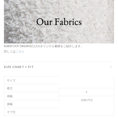
BAREFOOT DREAMSだけのオリジナル素材をご紹介します。
詳しくは
こちら
SIZE CHART + FIT
サイズ
着丈
F
肩幅
103×75.5
身幅
そで丈