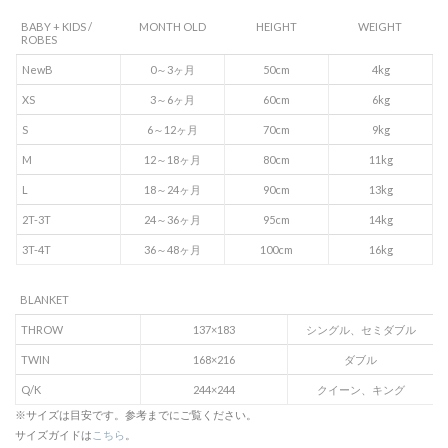
BABY + KIDS /
MONTH OLD
HEIGHT
WEIGHT
ROBES
NewB
0～3ヶ月
50cm
4kg
XS
3～6ヶ月
60cm
6kg
S
6～12ヶ月
70cm
9kg
M
12～18ヶ月
80cm
11kg
L
18～24ヶ月
90cm
13kg
2T-3T
24～36ヶ月
95cm
14kg
3T-4T
36～48ヶ月
100cm
16kg
BLANKET
THROW
137×183
シングル、セミダブル
TWIN
168×216
ダブル
Q/K
244×244
クイーン、キング
※サイズは目安です。参考までにご覧ください。
サイズガイドは
こちら
。