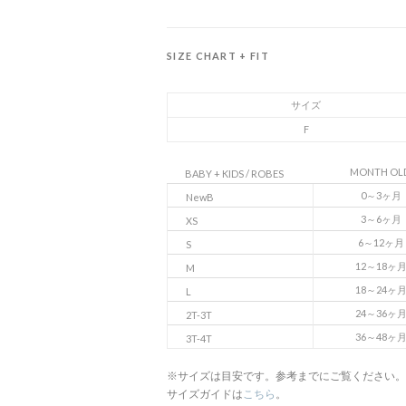
SIZE CHART + FIT
サイズ
F
MONTH OL
BABY + KIDS / ROBES
0～3ヶ月
NewB
3～6ヶ月
XS
6～12ヶ月
S
12～18ヶ
M
18～24ヶ
L
24～36ヶ
2T-3T
36～48ヶ
3T-4T
※サイズは目安です。参考までにご覧ください。
サイズガイドは
こちら
。