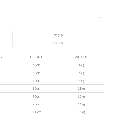
大きさ
101×76
D
HEIGHT
WEIGHT
50cm
4kg
60cm
6kg
70cm
9kg
月
80cm
11kg
月
90cm
13kg
月
95cm
14kg
月
100cm
16kg