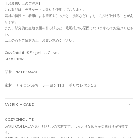
【お取扱い上のご注意】
この製品は、デリケートな素材を使用しております。
素材の特性上、着用による摩擦や引っ掛け、洗濯などにより、毛羽が抜けることがあ
ります。
また、部分的に生地表面を引っ張ると、毛羽抜けの原因になりますのでお避けくださ
い。
以上の点をご留意の上、お買い求めください。
CozyChic Lite® Fingerless Gloves
BDUCL1257
品番：4211000025
素材：ナイロン88％ レーヨン11％ ポリウレタン1％
FABRIC + CARE
COZYCHIC LITE
BAREFOOT DREAMSオリジナルの素材です。しっとりなめらかな肌触りが特徴で
す。