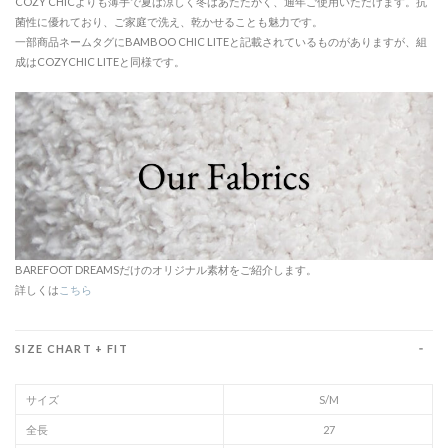
COZY CHICよりも薄手で夏は涼しく冬はあたたかく、通年ご使用いただけます。抗
菌性に優れており、ご家庭で洗え、乾かせることも魅力です。
一部商品ネームタグにBAMBOO CHIC LITEと記載されているものがありますが、組
成はCOZYCHIC LITEと同様です。
BAREFOOT DREAMSだけのオリジナル素材をご紹介します。
詳しくは
こちら
SIZE CHART + FIT
サイズ
S/M
全長
27