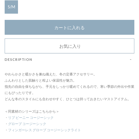
S/M
カートに入れる
お気に入り
DESCRIPTION
やわらかさと暖かさを兼ね備えた、冬の定番アクセサリー。
ふんわりとした肌触りと程よい保温性が魅力。
指先の自由を保ちながら、手元をしっかり暖めてくれるので、寒い季節の外出や作業
にもぴったりです。
どんな冬のスタイルにも合わせやすく、ひとつは持っておきたいマストアイテム。
＜同素材のシリーズはこちらから＞
・
リブ ビーニー コージーシック
・
グローブ コージーシック
・
フィンガーレス グローブ コージーシックライト