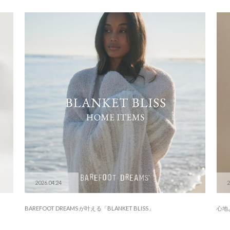
2026.04.24
2
BAREFOOT DREAMS が叶える「BLANKET BLISS」
心地