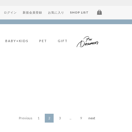
ログイン
新規会員登録
お気に入り
SHOP LIST
0
BABY+KIDS
PET
GIFT
Previous
1
2
3
...
9
next