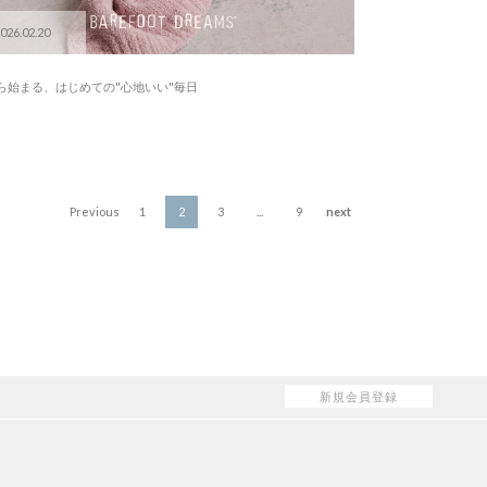
026.02.20
ら始まる、はじめての"心地いい"毎日
Previous
1
2
3
...
9
next
新規会員登録