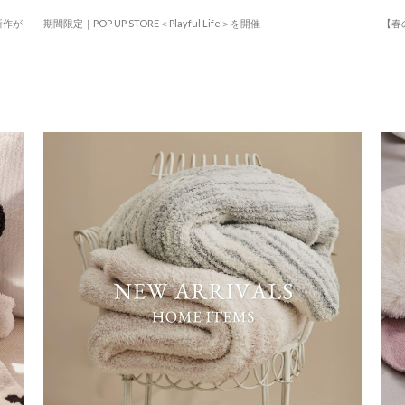
新作が
期間限定｜POP UP STORE＜Playful Life＞を開催
【春